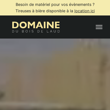
Besoin de matériel pour vos évènements ?
Tireuses à bière disponible à la
location ici