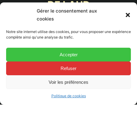
DE LAUD
Gérer le consentement aux
cookies
Situés aux portes de la
Notre site internet utilise des cookies, pour vous proposer une expérience
Drôme provençale
,
complète ainsi qu'une analyse du trafic.
découvrez les
40 ha
de
Accepter
notre
exploitation
familiale
, convertie en
Refuser
agriculture Biologique
Voir les préférences
depuis 2015.
Politique de cookies