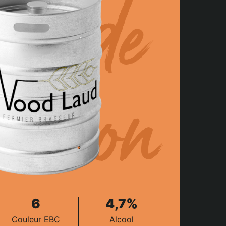
onde
ession
6
4,7%
Couleur EBC
Alcool