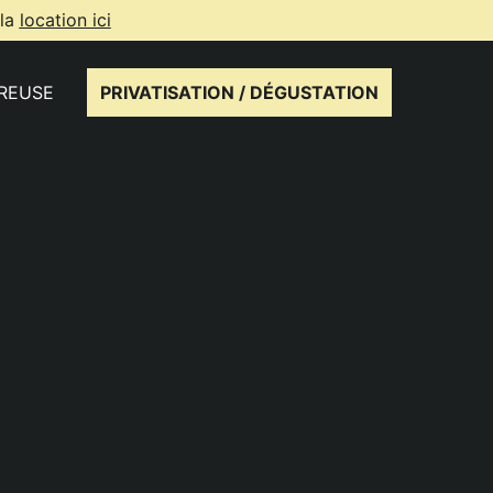
 la
location ici
IREUSE
PRIVATISATION / DÉGUSTATION