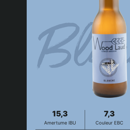
Blan
15,3
7,3
Amertume IBU
Couleur EBC