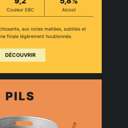
9,2
5,8%
Couleur EBC
Alcool
chissante, aux notes maltées, subtiles et
une finale légèrement houblonnée.
DÉCOUVRIR
PILS