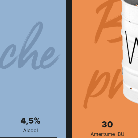
Bl
che
pr
4,5%
30
Alcool
Amertume IBU