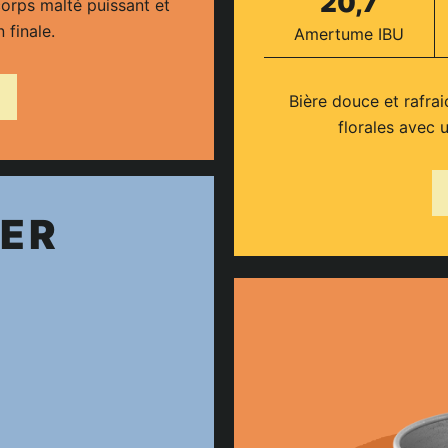
20,7
orps malté puissant et
 finale.
Amertume IBU
Bière douce et rafrai
florales avec 
IER