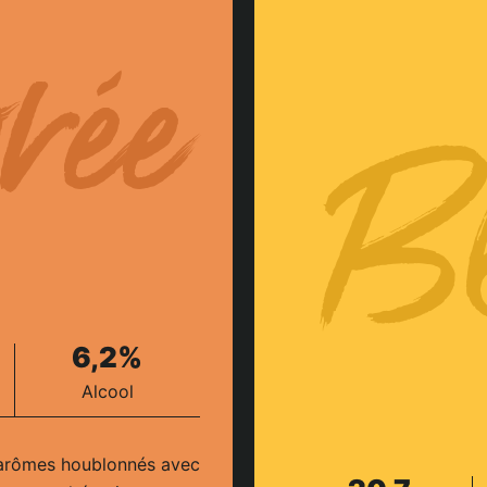
rée
Bl
6,2%
Alcool
’arômes houblonnés avec