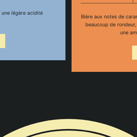
une légère acidité
Bière aux notes de car
beaucoup de rondeur, 
une ame